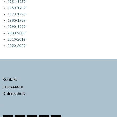
1951-1959
kü
1960-1969
Ko
1970-1979
De
1980-1989
1990-1999
un
2000-2009
Gr
2010-2019
zu
2020-2029
Fö
vo
Ne
un
Secondary
Ko
Kontakt
im
menu
Impressum
Rh
Datenschutz
un
Ru