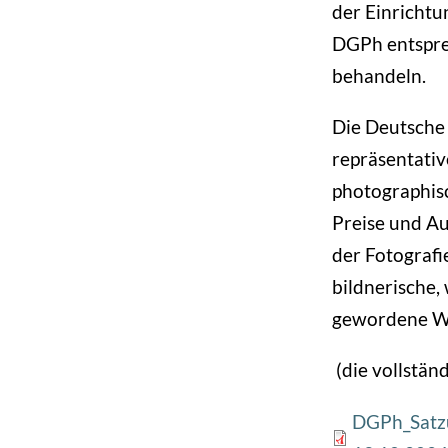
der Einricht
DGPh entspre
behandeln.
Die Deutsche 
repräsentativ
photographisc
Preise und Au
der Fotografi
bildnerische, 
gewordene We
(die vollstän
File
DGPh_Satzu