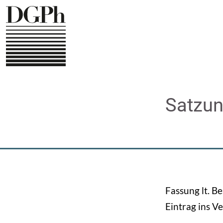
Direkt
zum
Inhalt
Satzu
Fassung lt. 
Eintrag ins V