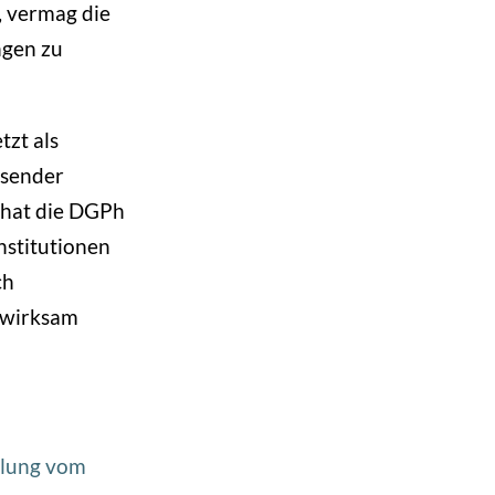
, vermag die
gen zu
tzt als
isender
e hat die DGPh
nstitutionen
ch
h wirksam
mlung vom