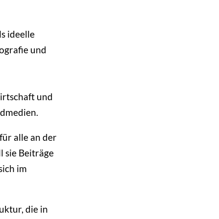
s ideelle
tografie und
irtschaft und
ildmedien.
ür alle an der
l sie Beiträge
sich im
ktur, die in