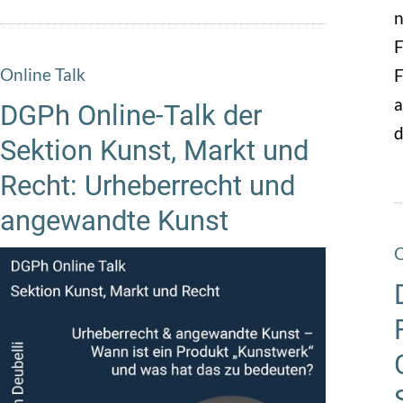
n
F
Online Talk
F
a
DGPh Online-Talk der
d
Sektion Kunst, Markt und
Recht: Urheberrecht und
angewandte Kunst
O