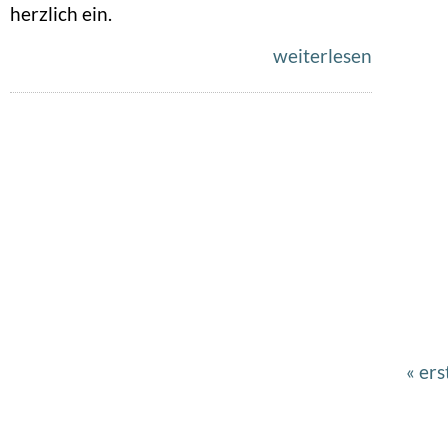
herzlich ein.
weiterlesen
Erst
« ers
Seitennummerierung
Seit