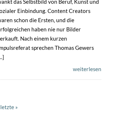
ankt das Selbstbild von Beruf, Kunst und
ozialer Einbindung. Content Creators
aren schon die Ersten, und die
rfolgreichen haben nie nur Bilder
erkauft. Nach einem kurzen
mpulsreferat sprechen Thomas Gewers
..]
weiterlesen
hste
Letzte
letzte »
e
Seite