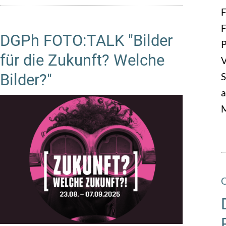
F
F
DGPh FOTO:TALK "Bilder
P
für die Zukunft? Welche
V
S
Bilder?"
a
O