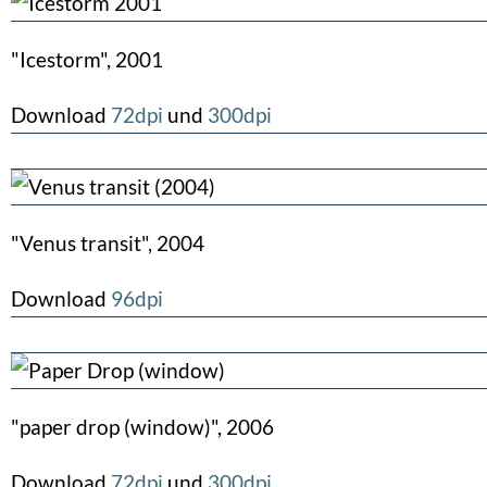
"Icestorm", 2001
Download
72dpi
und
300dpi
"Venus transit", 2004
Download
96dpi
"paper drop (window)", 2006
Download
72dpi
und
300dpi