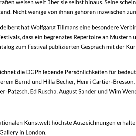
fien weisen weit über sie selbst hinaus. Seine sche
tand. Nicht wenige von ihnen gehören inzwischen zum
lberg hat Wolfgang Tillmans eine besondere Verbindu
Festivals, dass ein begrenztes Repertoire an Mustern 
Katalog zum Festival publizierten Gespräch mit der Ku
zeichnet die DGPh lebende Persönlichkeiten für bedeu
erem Bernd und Hilla Becher, Henri Cartier-Bresson,
ger-Patzsch, Ed Ruscha, August Sander und Wim Wend
nationalen Kunstwelt höchste Auszeichnungen erhalte
Gallery in London.