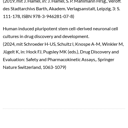
(2019, mit J. Hamel, in: J. Hamel, S. P. Mählmann Hrsg., Veröff.
des Stadtarchivs Barth, Akadem. Verlagsanstalt, Leipzig, 3: S.
111-178, ISBN 978-3-946281-07-8)
Human induced pluripotent stem cell-derived neuronal cell
cultures in drug discovery and development.
(2024, mit Schroeder H-US, Schultz l, Knospe A-M, Winkler M,
Jügelt K, in: Hock FJ, Pugsley MK (eds.), Drug Discovery and
Evaluation: Safety and Pharmacokinetic Assays,. Springer
Nature Switzerland, 1063-1079)