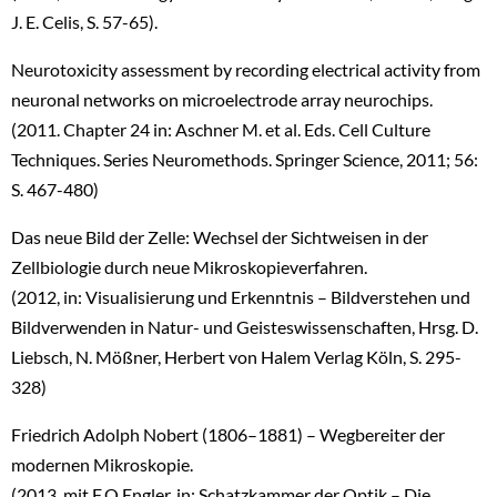
J. E. Celis, S. 57-65).
Neurotoxicity assessment by recording electrical activity from
neuronal networks on microelectrode array neurochips.
(2011. Chapter 24 in: Aschner M. et al. Eds. Cell Culture
Techniques. Series Neuromethods. Springer Science, 2011; 56:
S. 467-480)
Das neue Bild der Zelle: Wechsel der Sichtweisen in der
Zellbiologie durch neue Mikroskopieverfahren.
(2012, in: Visualisierung und Erkenntnis – Bildverstehen und
Bildverwenden in Natur- und Geisteswissenschaften, Hrsg. D.
Liebsch, N. Mößner, Herbert von Halem Verlag Köln, S. 295-
328)
Friedrich Adolph Nobert (1806–1881) – Wegbereiter der
modernen Mikroskopie.
(2013, mit F.O.Engler, in: Schatzkammer der Optik – Die