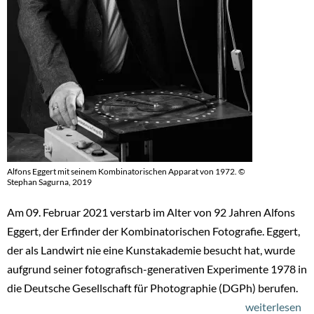
im
Rh
un
Ru
25
un
26
Fe
20
Alfons Eggert mit seinem Kombinatorischen Apparat von 1972. ©
Stephan Sagurna, 2019
Am 09. Februar 2021 verstarb im Alter von 92 Jahren Alfons
Eggert, der Erfinder der Kombinatorischen Fotografie. Eggert,
der als Landwirt nie eine Kunstakademie besucht hat, wurde
aufgrund seiner fotografisch-generativen Experimente 1978 in
die Deutsche Gesellschaft für Photographie (DGPh) berufen.
weiterlesen
üb