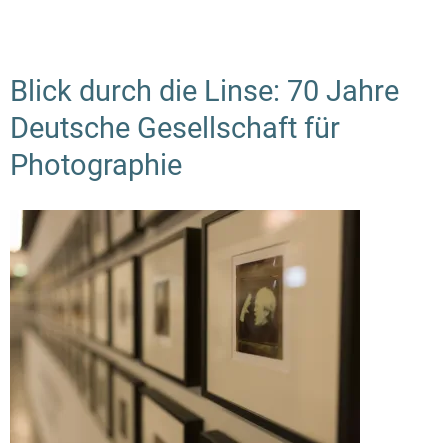
Al
Eg
(1
Blick durch die Linse: 70 Jahre
–
Deutsche Gesellschaft für
20
Ei
Photographie
Na