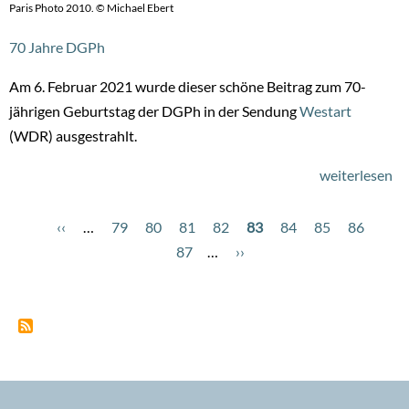
Paris Photo 2010. © Michael Ebert
70 Jahre DGPh
Am 6. Februar 2021 wurde dieser schöne Beitrag zum 70-
jährigen Geburtstag der DGPh in der Sendung
Westart
(WDR) ausgestrahlt.
weiterlesen
üb
Bl
du
Vorherige
‹‹
…
Page
79
Page
80
Page
81
Page
82
Aktuelle
83
Page
84
Page
85
Page
86
Pag
Seitennummerierung
di
Seite
87
…
Nächste
››
Seite
Li
Seite
70
Ja
De
Ge
fü