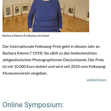
Bu
un
St
Do
Barbara Klemm © Nikolaus Schölzel
Der Internationale Folkwang-Preis geht in diesem Jahr an
Barbara Klemm (*1939). Sie zählt zu den bedeutendsten
zeitgenössischen Photographinnen Deutschlands. Der Preis
ist mit 10.000 Euro dotiert und wird seit 2010 vom Folkwang-
Museumsverein vergeben.
weiterlesen
üb
Ba
K
(D
Online Symposium:
mi