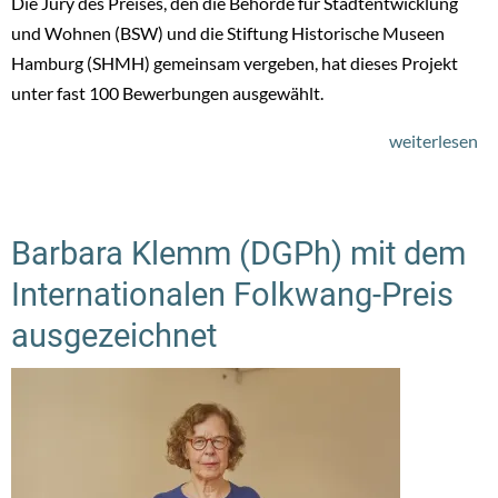
Die Jury des Preises, den die Behörde für Stadtentwicklung
und Wohnen (BSW) und die Stiftung Historische Museen
Hamburg (SHMH) gemeinsam vergeben, hat dieses Projekt
unter fast 100 Bewerbungen ausgewählt.
weiterlesen
üb
Ge
K
Pr
Barbara Klemm (DGPh) mit dem
fü
Internationalen Folkwang-Preis
Ha
St
ausgezeichnet
fü
da
Fo
D
Sa