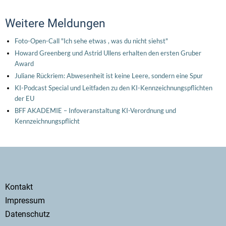
Weitere Meldungen
Foto-Open-Call "Ich sehe etwas , was du nicht siehst"
Howard Greenberg und Astrid Ullens erhalten den ersten Gruber
Award
Juliane Rückriem: Abwesenheit ist keine Leere, sondern eine Spur
KI-Podcast Special und Leitfaden zu den KI-Kennzeichnungspflichten
der EU
BFF AKADEMIE – Infoveranstaltung KI-Verordnung und
Kennzeichnungspflicht
Secondary
Kontakt
menu
Impressum
Datenschutz