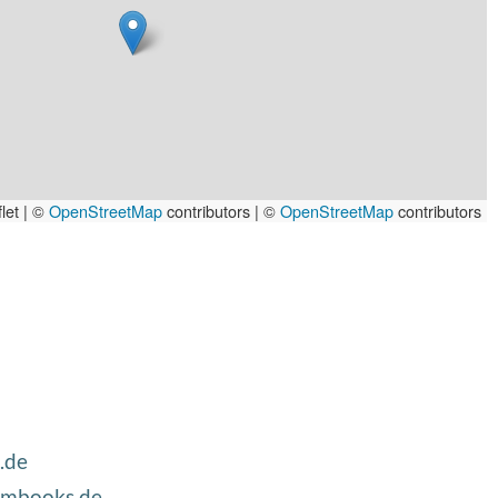
let | ©
OpenStreetMap
contributors
|
©
OpenStreetMap
contributors
.de
mbooks.de