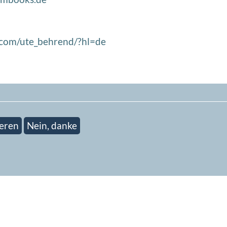
.com/ute_behrend/?hl=de
eren
Nein, danke
ieren