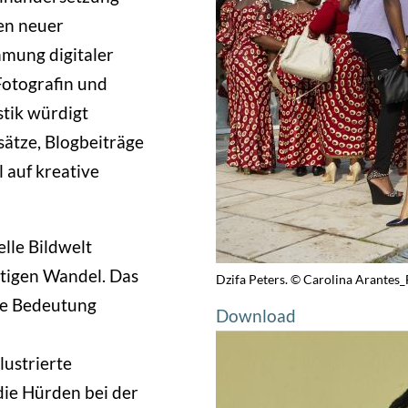
en neuer
mung digitaler
Fotografin und
stik würdigt
sätze, Blogbeiträge
 auf kreative
lle Bildwelt
tetigen Wandel. Das
Dzifa Peters. © Carolina Arantes_
re Bedeutung
Download
lustrierte
die Hürden bei der