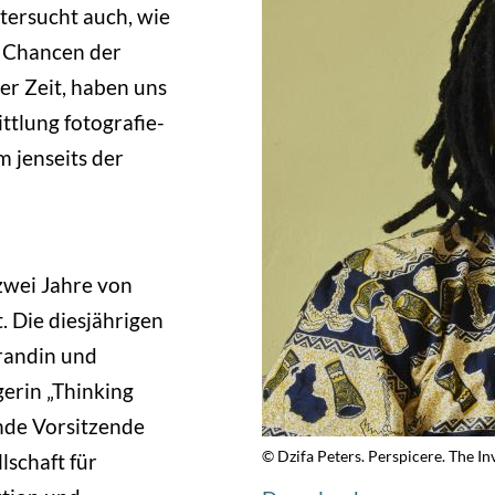
tersucht auch, wie
d Chancen der
er Zeit, haben uns
ttlung fotografie-
 jenseits der
zwei Jahre von
. Die diesjährigen
orandin und
erin „Thinking
nde Vorsitzende
© Dzifa Peters. Perspicere. The In
lschaft für