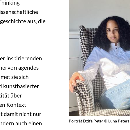
Thinking
issenschaftliche
geschichte aus, die
ser inspirierenden
h hervorragendes
met sie sich
d kunstbasierter
ität über
den Kontext
rt damit nicht nur
Porträt Dzifa Peter © Luna Peters
ondern auch einen