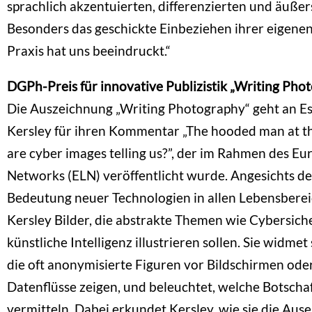
sprachlich akzentuierten, differenzierten und äußers
Besonders das geschickte Einbeziehen ihrer eigenen
Praxis hat uns beeindruckt.“
DGPh-Preis für innovative Publizistik „Writing Ph
Die Auszeichnung „Writing Photography“ geht an Es
Kersley für ihren Kommentar „The hooded man at 
are cyber images telling us?”, der im Rahmen des E
Networks (ELN) veröffentlicht wurde. Angesichts 
Bedeutung neuer Technologien in allen Lebensbere
Kersley Bilder, die abstrakte Themen wie Cybersich
künstliche Intelligenz illustrieren sollen. Sie widmet
die oft anonymisierte Figuren vor Bildschirmen ode
Datenflüsse zeigen, und beleuchtet, welche Botschaf
vermitteln. Dabei erkundet Kersley, wie sie die Au