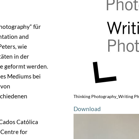
Photography“ für
entation and
Peters, wie
täten in der
sie geformt werden.
des Mediums bei
 von
schiedenen
Thinking Photography_Writing P
Download
 Cados Católica
 Centre for