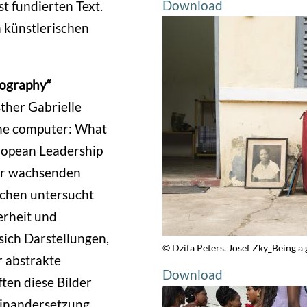
Download
t fundierten Text.
 künstlerischen
otography“
ther Gabrielle
the computer: What
uropean Leadership
der wachsenden
ichen untersucht
erheit und
 sich Darstellungen,
© Dzifa Peters. Josef Zky_Being a 
r abstrakte
Download
ten diese Bilder
seinandersetzung