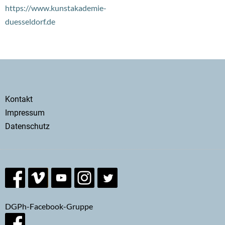
https://www.kunstakademie-
duesseldorf.de
Secondary
Kontakt
menu
Impressum
Datenschutz
DGPh-Facebook-Gruppe