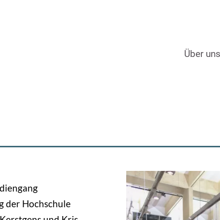
Über un
udiengang
g der Hochschule
 Kerstgens und Kris