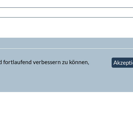
d fortlaufend verbessern zu können,
Akzepti
Newsletter abonn
book-Gruppe