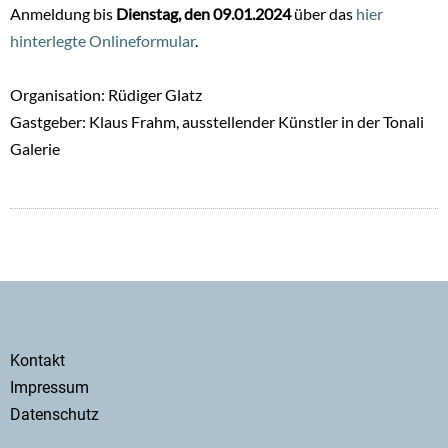
Anmeldung bis
Dienstag, den 09.01.2024
über das
hier
hinterlegte Onlineformular
.
Organisation: Rüdiger Glatz
Gastgeber: Klaus Frahm, ausstellender Künstler in der Tonali
Galerie
Secondary
Kontakt
menu
Impressum
Datenschutz