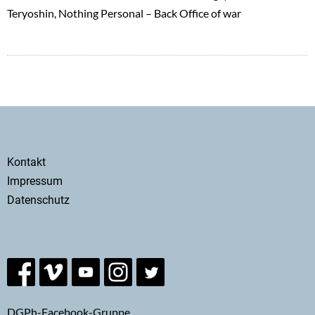
Teryoshin, Nothing Personal – Back Office of war
Secondary
Kontakt
menu
Impressum
Datenschutz
DGPh-Facebook-Gruppe