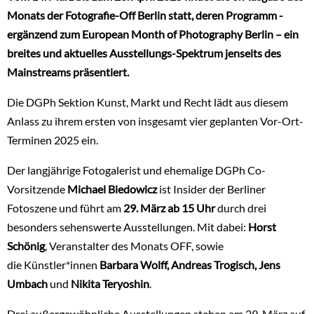
Monats der Fotografie-Off Berlin statt, deren Programm -
ergänzend zum European Month of Photography Berlin – ein
breites und aktuelles Ausstellungs-Spektrum jenseits des
Mainstreams präsentiert.
Die DGPh Sektion Kunst, Markt und Recht lädt aus diesem
Anlass zu ihrem ersten von insgesamt vier geplanten Vor-Ort-
Terminen 2025 ein.
Der langjährige Fotogalerist und ehemalige DGPh Co-
Vorsitzende
Michael Biedowicz
ist Insider der Berliner
Fotoszene und führt am
29. März ab 15 Uhr
durch drei
besonders sehenswerte Ausstellungen. Mit dabei:
Horst
Schönig
, Veranstalter des Monats OFF, sowie
die Künstler*innen
Barbara Wolff, Andreas Trogisch, Jens
Umbach
und
Nikita Teryoshin
.
Drei außergewöhnliche Ausstellungen stehen am 29. März auf