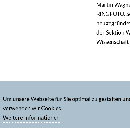
Martin Wagner
RINGFOTO. Se
neugegründet
der Sektion W
Wissenschaft 
Um unsere Webseite für Sie optimal zu gestalten un
Secondary
Kontakt
verwenden wir Cookies.
menu
Impressum
Weitere Informationen
Datenschutz
DGPh-Face