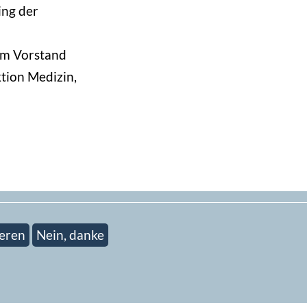
ing der
im Vorstand
tion Medizin,
eren
Nein, danke
ieren