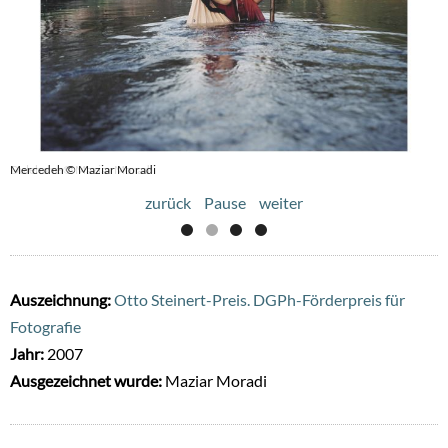
Mercedeh © Maziar Moradi
Dulehane © Maziar Moradi
zurück
Pause
weiter
Auszeichnung:
Otto Steinert-Preis. DGPh-Förderpreis für
Fotografie
Jahr:
2007
Ausgezeichnet wurde:
Maziar Moradi