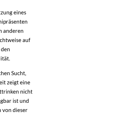
tzung eines
nipräsenten
en anderen
ichtweise auf
r den
tät.
chen Sucht,
it zeigt eine
ttrinken nicht
ügbar ist und
n von dieser