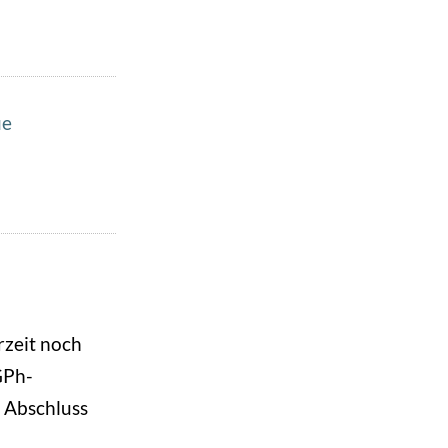
ie
rzeit noch
GPh-
n Abschluss