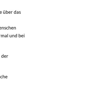
e über das
Menschen
mal und bei
n der
sche