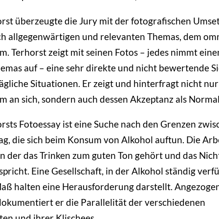
st überzeugte die Jury mit der fotografischen Umse
ich allgegenwärtigen und relevanten Themas, dem om
. Terhorst zeigt mit seinen Fotos – jedes nimmt ein
emas auf – eine sehr direkte und nicht bewertende S
ägliche Situationen. Er zeigt und hinterfragt nicht nu
 an sich, sondern auch dessen Akzeptanz als Normali
sts Fotoessay ist eine Suche nach den Grenzen zwis
ag, die sich beim Konsum von Alkohol auftun. Die Arbe
 in der das Trinken zum guten Ton gehört und das Nich
pricht. Eine Gesellschaft, in der Alkohol ständig verf
Maß halten eine Herausforderung darstellt. Angezoge
okumentiert er die Parallelität der verschiedenen
ten und ihrer Klischees.