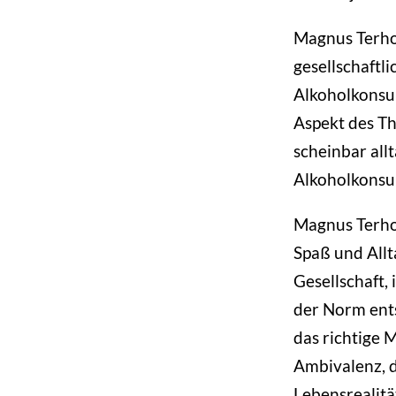
Magnus Terhor
gesellschaftl
Alkoholkonsum
Aspekt des Th
scheinbar allt
Alkoholkonsum
Magnus Terhor
Spaß und Allt
Gesellschaft,
der Norm ents
das richtige 
Ambivalenz, d
Lebensrealitä