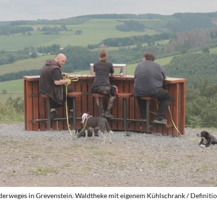
ück. Die Bierkönigin von Baden-Würtemberg 2021 © Magnus Terhorst