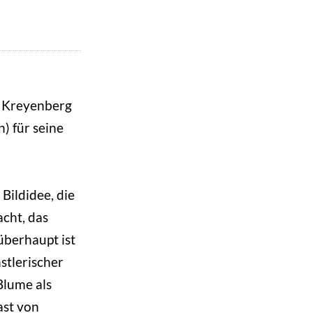
tt Kreyenberg
) für seine
Bildidee, die
acht, das
überhaupt ist
stlerischer
Blume als
ast von