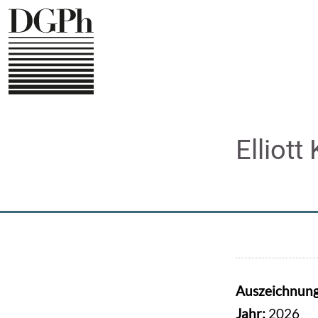
Direkt
zum
Inhalt
Elliott
Auszeichnun
Jahr:
2026