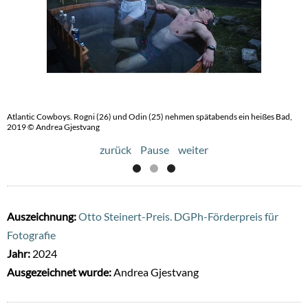
Atlantic Cowboys. Rogni (26) und Odin (25) nehmen spätabends ein heißes Bad,
Atlantic Cowboys. Eine Tischlerwerkstatt in der Hauptstadt Tórshavn, 2016. ©
2019 © Andrea Gjestvang
Andrea Gjestvang
zurück
Pause
weiter
Auszeichnung:
Otto Steinert-Preis. DGPh-Förderpreis für
Fotografie
Jahr:
2024
Ausgezeichnet wurde:
Andrea Gjestvang