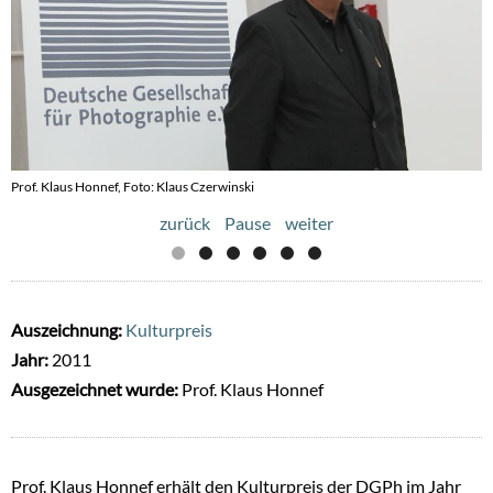
Prof. Klaus Honnef, Foto: Klaus Czerwinski
Prof. Klaus Honnef erhält den Kulturpreis der DGPh im Jahr 2011, © Rüdiger Glatz
zurück
Pause
weiter
Auszeichnung:
Kulturpreis
Jahr:
2011
Ausgezeichnet wurde:
Prof. Klaus Honnef
Prof. Klaus Honnef erhält den Kulturpreis der DGPh im Jahr