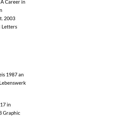
 A Career in
en
t. 2003
 Letters
eis 1987 an
s Lebenswerk
917 in
8 Graphic