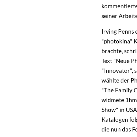
kommentierten
seiner Arbeite
Irving Penns 
"photokina" K
brachte, schr
Text "Neue Ph
"Innovator", 
wählte der Ph
"The Family O
widmete 1hm 
Show" in USA.
Katalogen fol
die nun das F