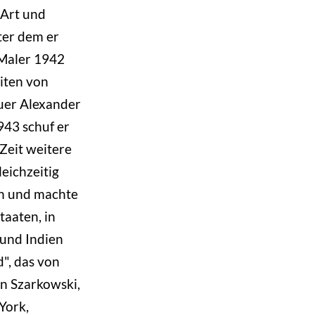
 Art und
ter dem er
 Maler 1942
eiten von
uer Alexander
943 schuf er
 Zeit weitere
leichzeitig
n und machte
taaten, in
 und Indien
", das von
n Szarkowski,
York,