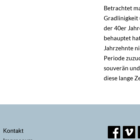
Betrachtet ma
Gradlinigkeit
der 40er Jahr
behauptet hat
Jahrzehnte ni
Periode zuzuo
souverän und
diese lange Zei
Secondary
Kontakt
menu