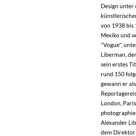
Design unter 
künstlerische
von 1938 bis 
Mexiko und wi
"Vogue", unt
Liberman, der
sein erstes T
rund 150 folge
gewann er al
Reportagereis
London, Paris,
photographie
Alexander Li
dem Direktor