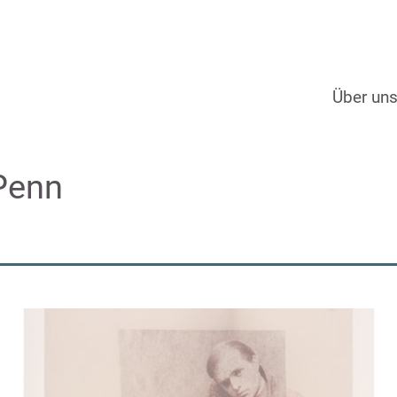
Über un
 Penn