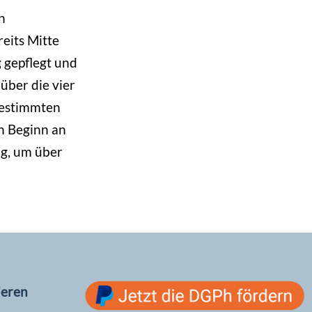
n
reits Mitte
g gepflegt und
über die vier
 bestimmten
n Beginn an
g, um über
ieren