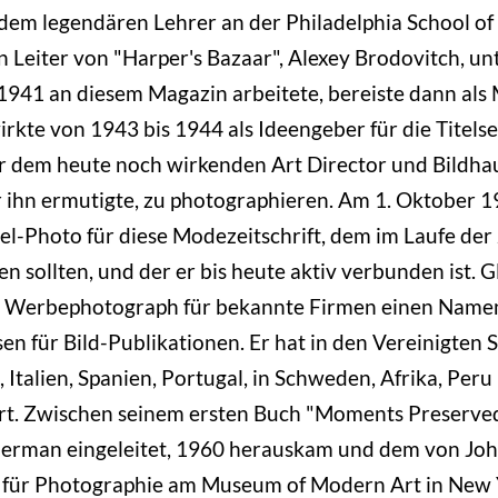
dem legendären Lehrer an der Philadelphia School of
n Leiter von "Harper's Bazaar", Alexey Brodovitch, un
1941 an diesem Magazin arbeitete, bereiste dann als
rkte von 1943 bis 1944 als Ideengeber für die Titels
er dem heute noch wirkenden Art Director und Bildha
 ihn ermutigte, zu photographieren. Am 1. Oktober 1
itel-Photo für diese Modezeitschrift, dem im Laufe der
n sollten, und der er bis heute aktiv verbunden ist. G
s Werbephotograph für bekannte Firmen einen Name
en für Bild-Publikationen. Er hat in den Vereinigten S
 Italien, Spanien, Portugal, in Schweden, Afrika, Peru
rt. Zwischen seinem ersten Buch "Moments Preserved
berman eingeleitet, 1960 herauskam und dem von Joh
 für Photographie am Museum of Modern Art in New 