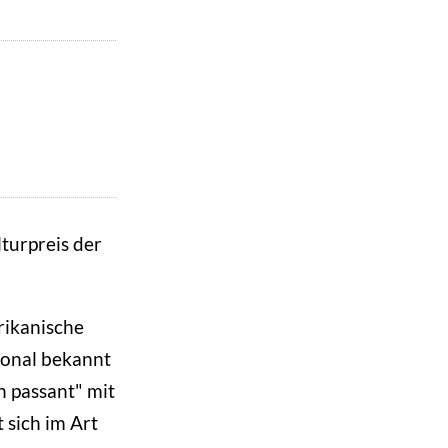
turpreis der
rikanische
ional bekannt
n passant" mit
 sich im Art