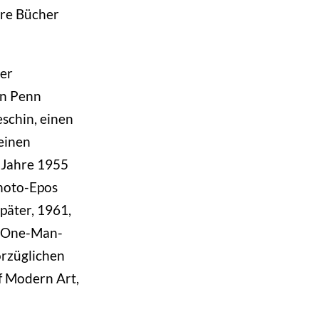
ere Bücher
der
on Penn
schin, einen
einen
m Jahre 1955
Photo-Epos
päter, 1961,
 "One-Man-
orzüglichen
f Modern Art,