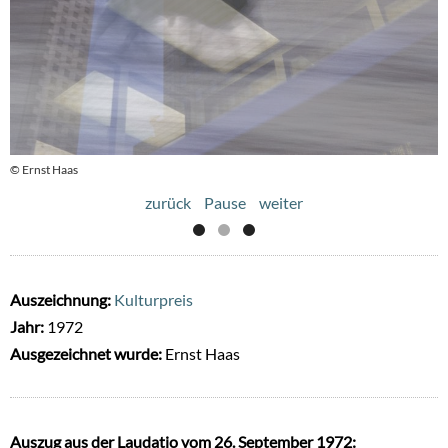
© Ernst Haas
© Ernst Haas
zurück
Pause
weiter
Auszeichnung:
Kulturpreis
Jahr:
1972
Ausgezeichnet wurde:
Ernst Haas
Auszug aus der Laudatio vom 26. September 1972: