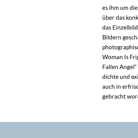
es ihm um die
über das konk
das Einzelbil
Bildern gesch
photographisc
Woman Is Frig
Fallen Angel“
dichte und exi
auch in erfri
gebracht wor