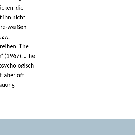
cken, die
 ihn nicht
warz-weißen
bzw.
reihen „The
“ (1967), „The
 psychologisch
t, aber oft
hauung