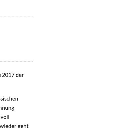
s 2017 der
ssischen
chnung
voll
 wieder geht