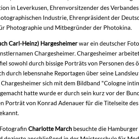
ion in Leverkusen, Ehrenvorsitzender des Verbandes
otographischen Industrie, Ehrenpräsident der Deuts
für Photographie und Mitbegründer der Photokina.
auch Carl-Heinz) Hargesheimer
war ein deutscher Foto
nstlernamen Chargesheimer. Chargesheimer arbeitete
fiel sowohl durch bissige Porträts von Personen des ö
ch durch lebensnahe Reportagen über seine Landsleu
 Chargesheimer sich mit dem Bildband "Cologne inti
gemacht hatte wurde er durch sein kurz vor der Bun
en Porträt von Konrad Adenauer für die Titelseite des
ekannt.
 Fotografin
Charlotte March
besuchte die Hamburger
 dozierte anschließend in der Meisterschule für Mod