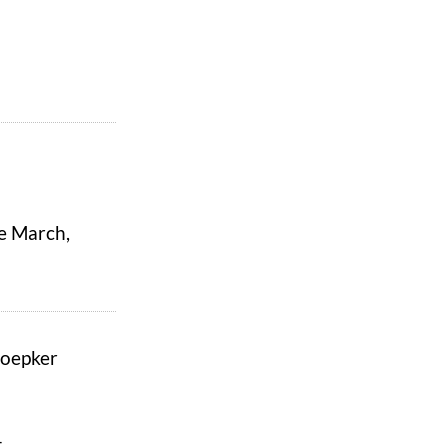
te March,
Hoepker
-