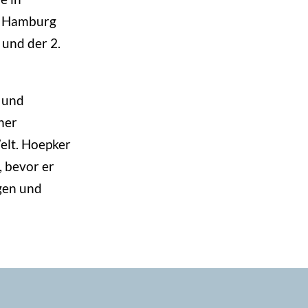
in Hamburg
 und der 2.
 und
ner
Welt. Hoepker
, bevor er
agen und