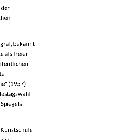
 der
chen
graf, bekannt
 als freier
ffentlichen
te
me" (1957)
destagswahl
 Spiegels
 Kunstschule
e in