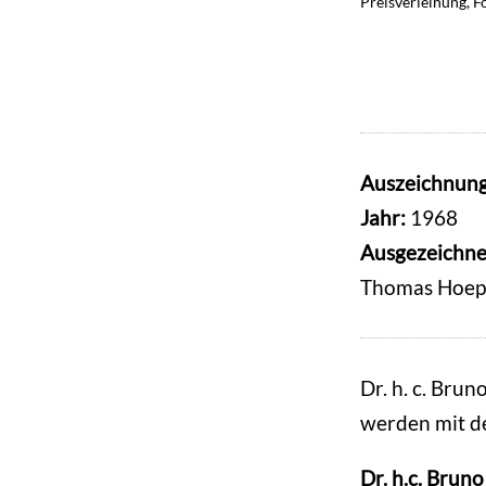
Preisverleihung, 
Preisverleihung, 
Auszeichnun
Jahr:
1968
Ausgezeichne
Thomas Hoep
Dr. h. c. Bru
werden mit d
Dr. h.c. Bruno