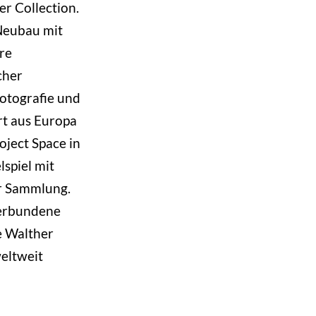
r Collection.
Neubau mit
re
cher
Fotografie und
rt aus Europa
oject Space in
spiel mit
r Sammlung.
verbundene
e Walther
weltweit