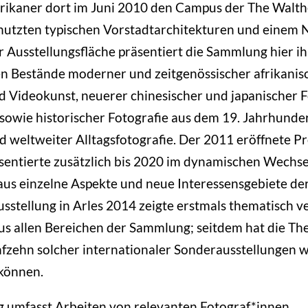
ikaner dort im Juni 2010 den Campus der The Walthe
nutzten typischen Vorstadtarchitekturen und einem 
r Ausstellungsfläche präsentiert die Sammlung hier ih
n Bestände moderner und zeitgenössischer afrikanis
d Videokunst, neuerer chinesischer und japanischer 
owie historischer Fotografie aus dem 19. Jahrhunde
d weltweiter Alltagsfotografie. Der 2011 eröffnete Pr
entierte zusätzlich bis 2020 im dynamischen Wechsel
s einzelne Aspekte und neue Interessensgebiete de
sstellung in Arles 2014 zeigte erstmals thematisch 
us allen Bereichen der Sammlung; seitdem hat die Th
nfzehn solcher internationaler Sonderausstellungen 
 können.
 umfasst Arbeiten von relevanten Fotograf*innen