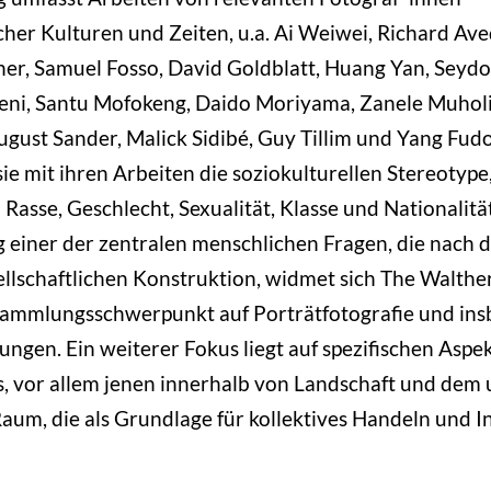
cher Kulturen und Zeiten, u.a. Ai Weiwei, Richard Av
her, Samuel Fosso, David Goldblatt, Huang Yan, Seydou
ni, Santu Mofokeng, Daido Moriyama, Zanele Muholi, 
gust Sander, Malick Sidibé, Guy Tillim und Yang Fud
sie mit ihren Arbeiten die soziokulturellen Stereotype
Rasse, Geschlecht, Sexualität, Klasse und Nationalität
einer der zentralen menschlichen Fragen, die nach d
ellschaftlichen Konstruktion, widmet sich The Walthe
Sammlungsschwerpunkt auf Porträtfotografie und in
lungen. Ein weiterer Fokus liegt auf spezifischen Aspe
, vor allem jenen innerhalb von Landschaft und dem
Raum, die als Grundlage für kollektives Handeln und In