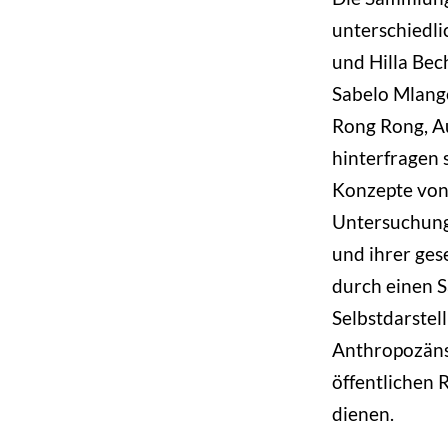
unterschiedli
und Hilla Bec
Sabelo Mlange
Rong Rong, Au
hinterfragen 
Konzepte von 
Untersuchung 
und ihrer ges
durch einen 
Selbstdarstel
Anthropozäns
öffentlichen 
dienen.