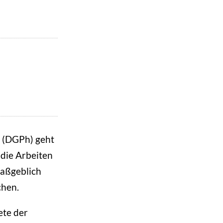
e (DGPh) geht
 die Arbeiten
maßgeblich
chen.
ete der