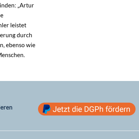
inden: „Artur
ie
er leistet
terung durch
en, ebenso wie
Menschen.
ieren