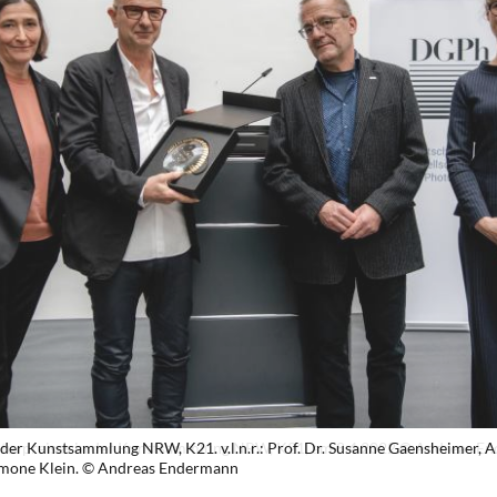
lturpreises in der Kunstsammlung NRW, K21, am 8.4.2022 © Andreas E