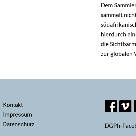
Dem Sammler u
sammelt nicht
südafrikanisc
hierdurch ein
die Sichtbarm
zur globalen
Secondary
Kontakt
menu
Impressum
Datenschutz
DGPh-Face