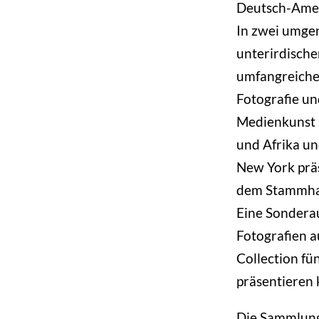
Deutsch-Amer
In zwei umge
unterirdische
umfangreiche
Fotografie un
Medienkunst s
und Afrika un
New York präs
dem Stammhau
Eine Sonderau
Fotografien a
Collection fü
präsentieren
Die Sammlung