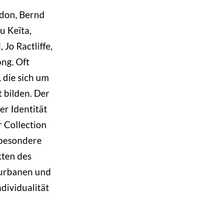
edon, Bernd
 Keïta,
Jo Ractliffe,
ong. Oft
, die sich um
 bilden. Der
er Identität
r Collection
sbesondere
kten des
 urbanen und
dividualität