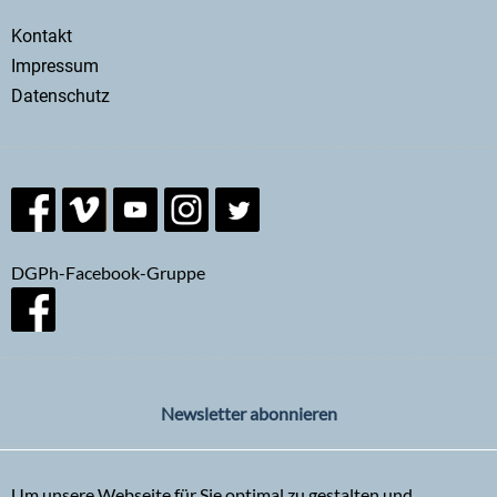
Secondary
Kontakt
menu
Impressum
Datenschutz
DGPh-Facebook-Gruppe
Newsletter abonnieren
Um unsere Webseite für Sie optimal zu gestalten und