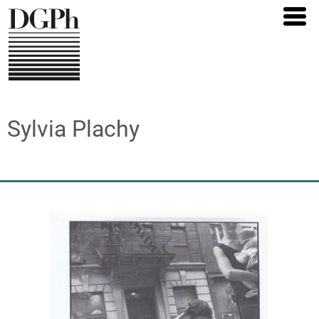
Direkt
zum
Inhalt
Sylvia Plachy