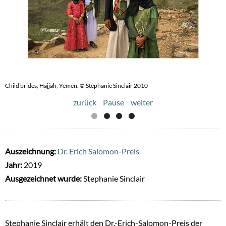
Child brides, Hajjah, Yemen. © Stephanie Sinclair 2010
Nigerian Child brides Yagana, Yakaka and Falimata. © Stephanie Sinclair 2016
zurück
Pause
weiter
Auszeichnung:
Dr. Erich Salomon-Preis
Jahr:
2019
Ausgezeichnet wurde:
Stephanie Sinclair
Stephanie Sinclair erhält den Dr.-Erich-Salomon-Preis der