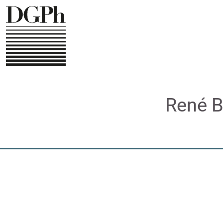
Direkt
zum
Inhalt
René B