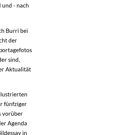
d und - nach
ch Burri bei
cht der
eportagefotos
der sind,
er Aktualität
lustrierten
r fünfziger
os vorüber
 der Agenda
ildessay in