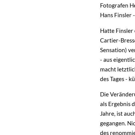
Fotografen He
Hans Finsler 
Hatte Finsler 
Cartier-Bress
Sensation) ve
- aus eigentli
macht letztli
des Tages - k
Die Veränderu
als Ergebnis 
Jahre, ist au
gegangen. Nic
des renommie