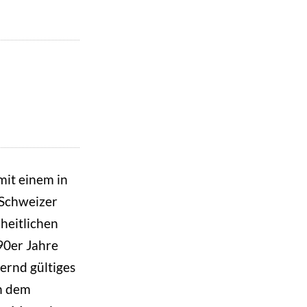
mit einem in
 Schweizer
nheitlichen
90er Jahre
ernd gültiges
h dem