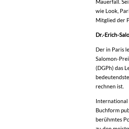
Mauerfall. Se
wie Look, Pari
Mitglied der
Dr.-Erich-Sal
Der in Paris 
Salomon-Preis
(DGPh) das L
bedeutendsten
rechnen ist.
International
Buchform publ
berühmtes Por
zu den meistp