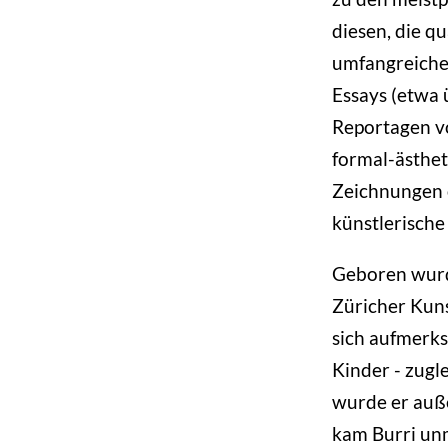
diesen, die q
umfangreiches
Essays (etwa 
Reportagen vo
formal-ästhe
Zeichnungen o
künstlerische
Geboren wurde
Züricher Kuns
sich aufmerk
Kinder - zugle
wurde er auß
kam Burri unm