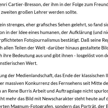
nri Cartier-Bresson, der ihm in der Folge zum Freun
- zweiten großen Lehrer werden sollte.
ein strenges, eher grafisches Sehen gelehrt, so fand si
on in der Idee eines humanen, der Aufklärung (und ni
rpflichteten Fotojournalismus bestätigt. Daß seine R
ch allen Teilen der Welt -darüber hinaus gestaltete Bil
ch ihre Bedeutung aus und gibt ihnen - losgelöst von d
ünstlerischen Wert.
ng der Medienlandschaft, das Ende der klassischen Il
der massiven Konkurrenz des Fernsehens seit Mitte de
ch an Rene Burris Arbeit und Auftragslage nicht spurl
ht mehr das Bild mit Newscharakter steht heute auf
rten Magnum-Fotografen, sondern das Porträt, der B