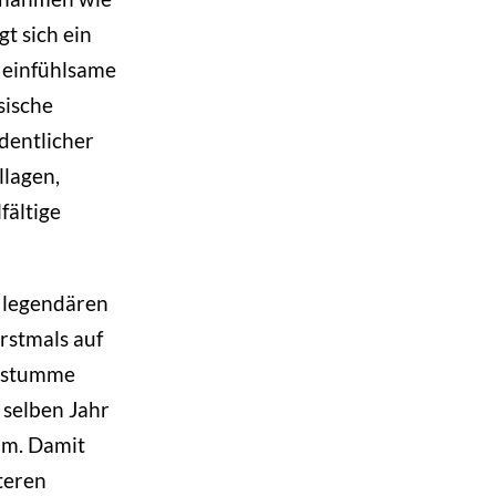
t sich ein
 einfühlsame
sische
dentlicher
llagen,
fältige
r legendären
rstmals auf
ubstumme
m selben Jahr
um. Damit
teren