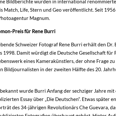
ine Bildberichte wurden in international renommier
s Match, Life, Stern und Geo veröffentlicht. Seit 1956
 Photoagentur Magnum.
omon-Preis für Rene Burri
lebende Schweizer Fotograf Rene Burri erhält den Dr. 
 1998. Damit würdigt die Deutsche Gesellschaft für
ebenswerk eines Kamerakünstlers, der ohne Frage zu
 Bildjournalisten in der zweiten Hälfte des 20. Jahr
 bekannt wurde Burri Anfang der sechziger Jahre mit
izierten Essay über „Die Deutschen“. Etwas später en
trät des 34-jährigen Revolutionärs Che Guevara, da
ublizierten Fotografien überhaupt gehört. Hinter A