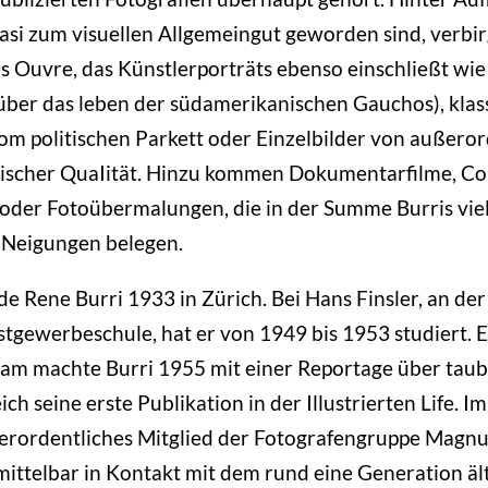
uasi zum visuellen Allgemeingut geworden sind, verbirg
 Ouvre, das Künstlerporträts ebenso einschließt wie
über das leben der südamerikanischen Gauchos), klas
m politischen Parkett oder Einzelbilder von außeror
tischer QuaIität. Hinzu kommen Dokumentarfilme, Co
der Fotoübermalungen, die in der Summe Burris viel
 Neigungen belegen.
 Rene Burri 1933 in Zürich. Bei Hans Finsler, an de
tgewerbeschule, hat er von 1949 bis 1953 studiert. E
sam machte Burri 1955 mit einer Reportage über ta
ich seine erste Publikation in der Illustrierten Life. I
erordentliches Mitglied der Fotografengruppe Magn
ittelbar in Kontakt mit dem rund eine Generation äl