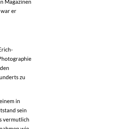
ten Magazinen
 war er
Erich-
 Photographie
 den
hunderts zu
 einem in
tstand sein
s vermutlich
ufnahmen wie