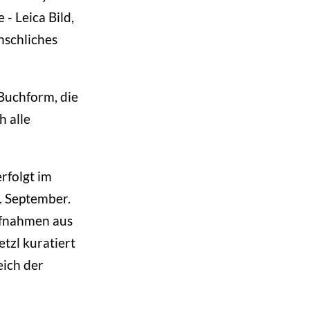
- Leica Bild,
nschliches
 Buchform, die
h alle
rfolgt im
. September.
ufnahmen aus
tzl kuratiert
eich der