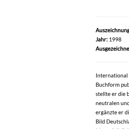
Auszeichnun
Jahr:
1998
Ausgezeichne
International
Buchform publ
stellte er di
neutralen und
ergänzte er d
Bild Deutsch