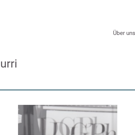
Über un
urri