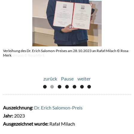
Verleihung des Dr. Erich Salomon-Preises am 28.10.2023 an Rafał Milach © Rosa
Verleihung des Dr. Erich Salomon-Preises am 28.10.2023, Rafał Milach und Rainer
Merk
Schlautmann © Rosa Merk
zurück
Pause
weiter
Auszeichnung:
Dr. Erich Salomon-Preis
Jahr:
2023
Ausgezeichnet wurde:
Rafał Milach