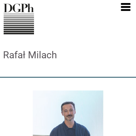
Direkt
zum
Inhalt
Rafał Milach