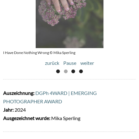
I Have Done Nothing Wrong © Mika Sperling
I Have Done Nothing Wrong © Mika Sperling
zurück
Pause
weiter
Auszeichnung:
DGPh 4WARD | EMERGING
PHOTOGRAPHER AWARD
Jahr:
2024
Ausgezeichnet wurde:
Mika Sperling