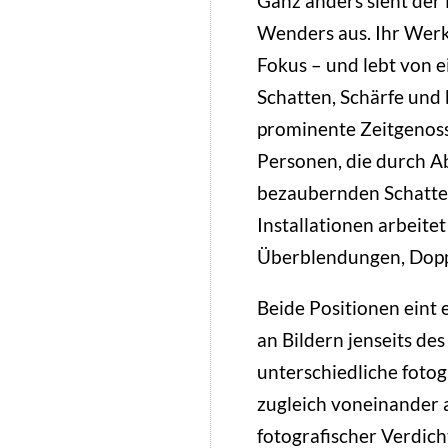
Ganz anders sieht der 
Wenders aus. Ihr Werk
Fokus – und lebt von e
Schatten, Schärfe und 
prominente Zeitgenoss
Personen, die durch A
bezaubernden Schatten
Installationen arbeite
Überblendungen, Dopp
Beide Positionen eint e
an Bildern jenseits d
unterschiedliche fotog
zugleich voneinander 
fotografischer Verdich