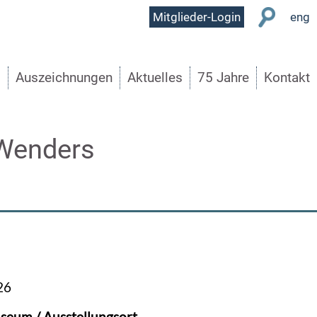
User
Mitglieder-Login
eng
Menu
s
Auszeichnungen
Aktuelles
75 Jahre
Kontakt
 Wenders
26
seum / Ausstellungsort