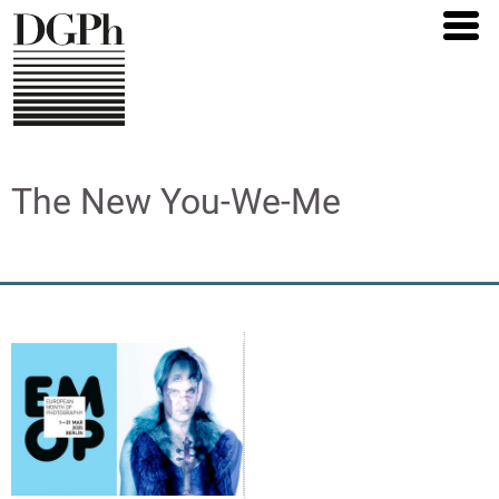
Direkt
zum
Inhalt
The New You-We-Me