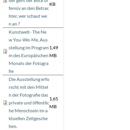
der geht der Blick of
KB
fensiv an den Betrac
hter, wer schaut we
n an ?
Kunstwelt- The Ne
w You-We-Me, Aus
stellung im Program
1.49
m des Europäischen
MB
Monats der Fotogra
fie
Die Ausstellung erfo
rscht mit den Mittel
n der Fotografie das
1.65
private und öffentlic
MB
he Menschsein im a
ktuellen Zeitgesche
hen.