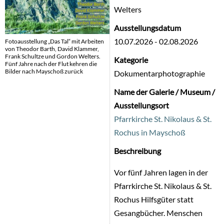
Welters
Ausstellungsdatum
10.07.2026
-
02.08.2026
Fotoausstellung „Das Tal“ mit Arbeiten
von Theodor Barth, David Klammer,
Frank Schultze und Gordon Welters.
Kategorie
Fünf Jahre nach der Flut kehren die
Bilder nach Mayschoß zurück
Dokumentarphotographie
Name der Galerie / Museum /
Ausstellungsort
Pfarrkirche St. Nikolaus & St.
Rochus in Mayschoß
Beschreibung
Vor fünf Jahren lagen in der
Pfarrkirche St. Nikolaus & St.
Rochus Hilfsgüter statt
Gesangbücher. Menschen