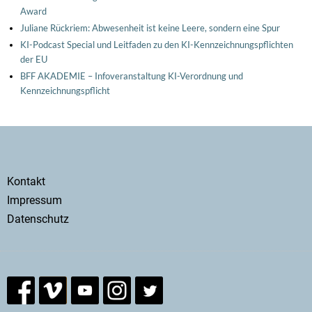
Award
Juliane Rückriem: Abwesenheit ist keine Leere, sondern eine Spur
KI-Podcast Special und Leitfaden zu den KI-Kennzeichnungspflichten
der EU
BFF AKADEMIE – Infoveranstaltung KI-Verordnung und
Kennzeichnungspflicht
Secondary
Kontakt
menu
Impressum
Datenschutz