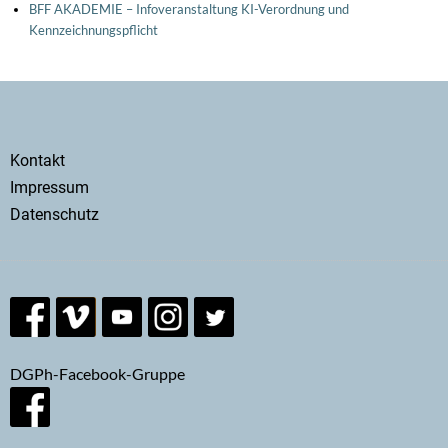
BFF AKADEMIE – Infoveranstaltung KI-Verordnung und
Kennzeichnungspflicht
Secondary
Kontakt
menu
Impressum
Datenschutz
DGPh-Facebook-Gruppe